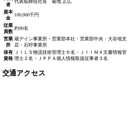
代表取締役社長 菊地 正広
者
資本
100,000千円
金
従業
約90名
員数
営業
蔵デイン事業所・営業部本社・営業部中央・大谷地支
所
店・石狩事業所
保有
ＪＩＬＳ物流技術管理士６名・ＪＩＩＭＡ文書情報管
資格
理士２名・ＪＰＰＡ個人情報取扱従事者３名
交通アクセス