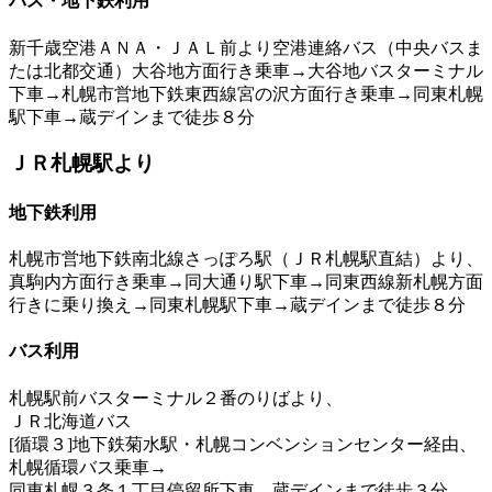
バス・地下鉄利用
新千歳空港ＡＮＡ・ＪＡＬ前より空港連絡バス（中央バスま
たは北都交通）大谷地方面行き乗車→大谷地バスターミナル
下車→札幌市営地下鉄東西線宮の沢方面行き乗車→同東札幌
駅下車→蔵デインまで徒歩８分
ＪＲ札幌駅より
地下鉄利用
札幌市営地下鉄南北線さっぽろ駅（ＪＲ札幌駅直結）より、
真駒内方面行き乗車→同大通り駅下車→同東西線新札幌方面
行きに乗り換え→同東札幌駅下車→蔵デインまで徒歩８分
バス利用
札幌駅前バスターミナル２番のりばより、
ＪＲ北海道バス
[循環３]地下鉄菊水駅・札幌コンベンションセンター経由、
札幌循環バス
乗車→
同東札幌３条１丁目停留所下車、蔵デインまで徒歩３分