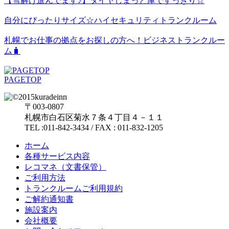
【雪解け進んでます♪】タイヤしまっと庫ですっきり☆
自分にぴったりサイズ☆ハイセキュリティトランクルーム
札幌でお仕事の拠点をお探しの方へ！ビジネストランクルー
ム🧳
PAGETOP
〒003-0807
札幌市白石区菊水７条４丁目４－１１
TEL :011-842-3434 / FAX : 011-832-1205
ホーム
各種サービス内容
レコマネ（文書保管）
ご利用方法
トランクルームご利用規約
ご解約通知書
施設案内
会社概要