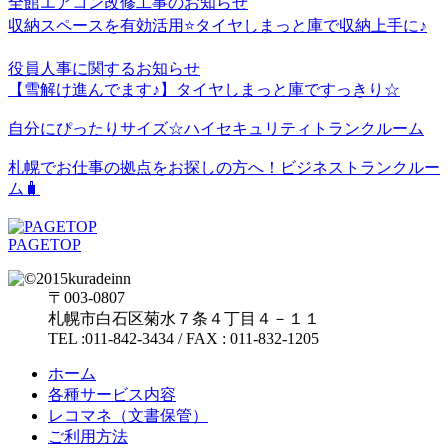
全館エアコン改修工事のお知らせ
収納スペースを有効活用⭐️タイヤしまっと庫で収納上手に♪
役員人事に関するお知らせ
【雪解け進んでます♪】タイヤしまっと庫ですっきり☆
自分にぴったりサイズ☆ハイセキュリティトランクルーム
札幌でお仕事の拠点をお探しの方へ！ビジネストランクルー
ム🧳
PAGETOP
〒003-0807
札幌市白石区菊水７条４丁目４－１１
TEL :011-842-3434 / FAX : 011-832-1205
ホーム
各種サービス内容
レコマネ（文書保管）
ご利用方法